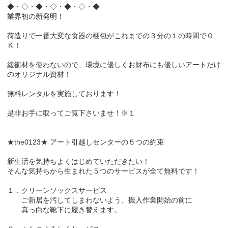
◆・◇・◆・◇・◆・◇・◆
業界初の新発明！
荷造りで一番大変な食器の梱包がこれまでの３分の１の時間でＯ
Ｋ！
緩衝材を使わないので、環境に優しくお財布にも優しいアートだけ
のオリジナル資材！
無料レンタルを実施しております！
是非お手に取ってご覧下さいませ！※１
★the0123★ アート引越しセンターの５つの約束
新生活を気持ちよくはじめていただきたい！
そんな気持ちから生まれた５つのサービスが全て無料です！
１．クリーンソックスサービス
ご新居を汚してしまわないよう、搬入作業開始の前に
真っ白な靴下に履き替えます。