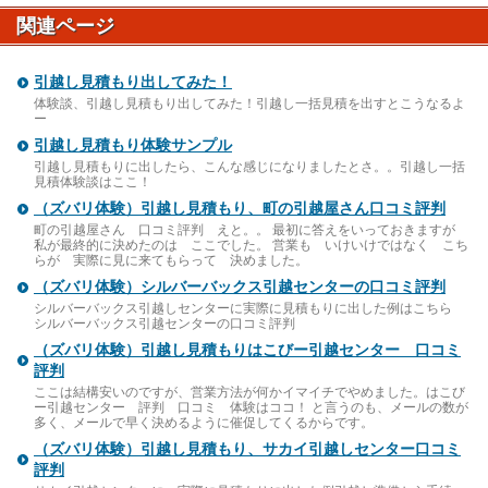
関連ページ
引越し見積もり出してみた！
体験談、引越し見積もり出してみた！引越し一括見積を出すとこうなるよ
ー
引越し見積もり体験サンプル
引越し見積もりに出したら、こんな感じになりましたとさ。。引越し一括
見積体験談はここ！
（ズバリ体験）引越し見積もり、町の引越屋さん口コミ評判
町の引越屋さん 口コミ評判 えと。。 最初に答えをいっておきますが
私が最終的に決めたのは ここでした。 営業も いけいけではなく こち
らが 実際に見に来てもらって 決めました。
（ズバリ体験）シルバーバックス引越センターの口コミ評判
シルバーバックス引越しセンターに実際に見積もりに出した例はこちら
シルバーバックス引越センターの口コミ評判
（ズバリ体験）引越し見積もりはこびー引越センター 口コミ
評判
ここは結構安いのですが、営業方法が何かイマイチでやめました。はこび
ー引越センター 評判 口コミ 体験はココ！ と言うのも、メールの数が
多く、メールで早く決めるように催促してくるからです。
（ズバリ体験）引越し見積もり、サカイ引越しセンター口コミ
評判