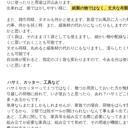
りに使ったりと用途は沢山あります。
出来れば、後ではがしやすい様に、
紙製の物ではなく、丈夫な布製
また、雑巾同様、タオルも何かと使えます。新居でお風呂に入った
の事、何かを拭く時、また、緩衝材の代わりになったりもしますの
かと思います。
ゴミ袋は、そのままゴミ袋としても使えますし、細かい物や配線な
くに置いておくことも可能です。
タオル同様、丸めると緩衝材の代わりにもなりますし、濡らしたく
とも可能です。
自治体が変わると、指定のゴミ袋も変わりますので、今ある分は使
いと思います。
ハサミ、カッター、工具など
ハサミやカッターって１つではなく、幾つか用意しておいた方が無
引越しの荷物に紛れて、いざ使おうと思ったら、あれ？ハサミどこ
多々あるからです。
単身ならまだましかもしれませんが、家族での場合、荷物をばらす
ってるから、２階では段ボールが開けられないなんて事も多々出て
あと、工具に関しても、家具等を組み立てる際に必要になってきま
組み立てが必要な家具は、組み立てて初めて、その用途が機能しま