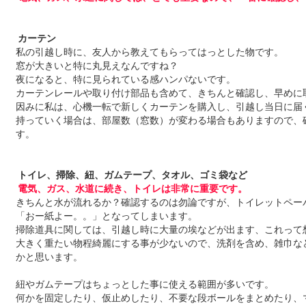
カーテン
私の引越し時に、友人から教えてもらってはっとした物です。
窓が大きいと特に丸見えなんですね？
夜になると、特に見られている感ハンパないです。
カーテンレールや取り付け部品も含めて、きちんと確認し、早めに
因みに私は、心機一転で新しくカーテンを購入し、引越し当日に届
持っていく場合は、部屋数（窓数）が変わる場合もありますので、
す。
トイレ、掃除、紐、ガムテープ、タオル、ゴミ袋など
電気、ガス、水道に続き、トイレは非常に重要です。
きちんと水が流れるか？確認するのは勿論ですが、トイレットペー
「おー紙よー。。」となってしまいます。
掃除道具に関しては、引越し時に大量の埃などが出ます、これって
大きく重たい物程綺麗にする事が少ないので、洗剤を含め、雑巾な
かと思います。
紐やガムテープはちょっとした事に使える範囲が多いです。
何かを固定したり、仮止めしたり、不要な段ボールをまとめたり、