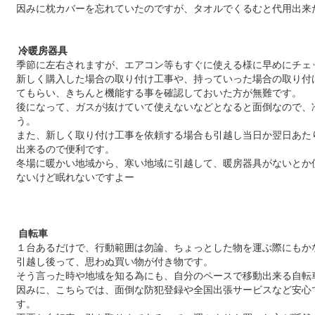
因みに枕カバーを忘れていたのですが、タオルでくるむと代用出来
冷暖房器具
季節に左右されますが、エアコン等もすぐに使える様に早めにチェ
新しく購入した場合の取り付け工事や、持っていった場合の取り付
てもらい、きちんと機能する事を確認しておいた方が無難です。
後になって、ガスが抜けていて使えないなどとなると面倒なので、
う。
また、新しく取り付け工事を依頼する場合も引越し当日か翌日あた
出来るので便利です。
冬場に暖かい地域から、寒い地域に引越して、暖房器具がないとか
ないけど眠れないですよー
自転車
１台あるだけで、行動範囲は勿論、ちょっとした物を運ぶ際にもか
引越し後って、思わぬ買い物が付き物です。
そう言った時や地域を知る為にも、自分のペースで移動出来る自転
因みに、こちらでは、面倒な防犯登録や全国出張サービスなど安心
す。