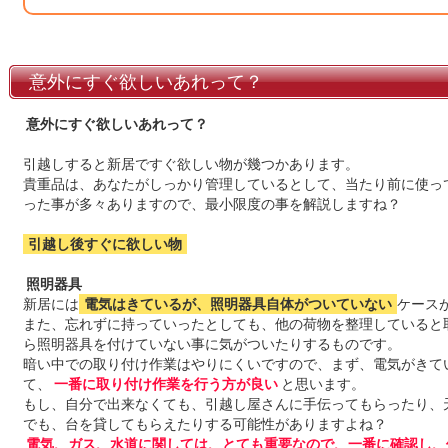
意外にすぐ欲しいあれって？
意外にすぐ欲しいあれって？
引越しすると新居ですぐ欲しい物が幾つかあります。
貴重品は、あなたがしっかり管理しているとして、当たり前に使っ
った事が多々ありますので、最小限度の事を解説しますね？
引越し後すぐに欲しい物
照明器具
新居には
電気はきているが、照明器具自体がついていない
ケース
また、忘れずに持っていったとしても、他の荷物を整理していると
ら照明器具を付けていない事に気がついたりするものです。
暗い中での取り付け作業はやりにくいですので、まず、電気がきて
て、
一番に取り付け作業を行う方が良い
と思います。
もし、自分で出来なくても、引越し屋さんに手伝ってもらったり、
でも、台を貸してもらえたりする可能性がありますよね？
電気、ガス、水道に関しては、とても重要なので、一番に確認し、