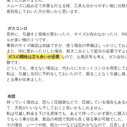
魔で仕方ありません。
スムーズに組み立て作業も行える様、工具も分かりやすい箱に分類
差別化しておいた方が良いかと思います。
ガスコンロ
意外に、引越すと規格が変わったり、サイズが合わなかったり、I
ルが多い物の１つです。
事前のサイズ確認は勿論ですが、使う場合の準備はしっかりしてお
また、IHに変わったりした場合、粗大ごみとして処分が必要ですよ
ガスの開栓は立ち合いが必要
なので、お風呂等も考え、ガス会社
難です。
どうしても、使えない場合は、代わりにカセットコンロを用意して
私は、引越し当日に予約をしておいたので、困ることなく引越し後
とる事が出来ました。
布団
持っていく場合は、恐らく圧縮袋などで、圧縮している場合もある
て、天気がいいなら干しておくと良いかもしれません。
私は引越し料金を下げる意味でも、あえて持っていかず新たに購入
てもらう事が出来、新品の布団で気持ち良く寝る事が可能でした。
その場合、シーツや枕、枕カバーなどは忘れがちなので、注意しま