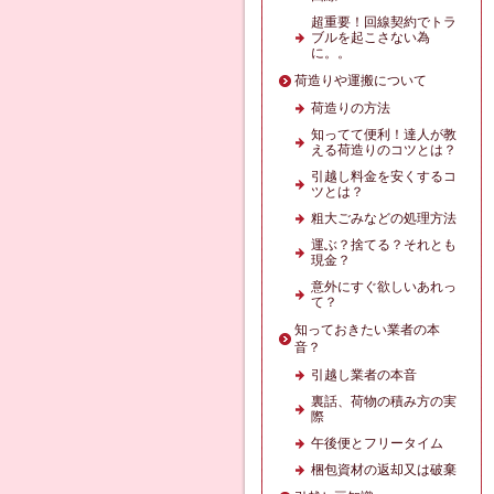
超重要！回線契約でトラ
ブルを起こさない為
に。。
荷造りや運搬について
荷造りの方法
知ってて便利！達人が教
える荷造りのコツとは？
引越し料金を安くするコ
ツとは？
粗大ごみなどの処理方法
運ぶ？捨てる？それとも
現金？
意外にすぐ欲しいあれっ
て？
知っておきたい業者の本
音？
引越し業者の本音
裏話、荷物の積み方の実
際
午後便とフリータイム
梱包資材の返却又は破棄