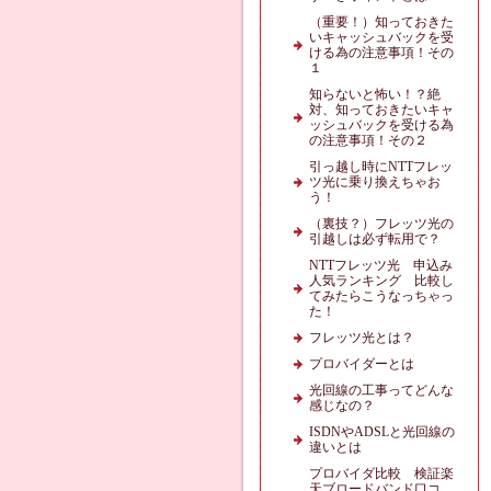
（重要！）知っておきた
いキャッシュバックを受
ける為の注意事項！その
１
知らないと怖い！？絶
対、知っておきたいキャ
ッシュバックを受ける為
の注意事項！その２
引っ越し時にNTTフレッ
ツ光に乗り換えちゃお
う！
（裏技？）フレッツ光の
引越しは必ず転用で？
NTTフレッツ光 申込み
人気ランキング 比較し
てみたらこうなっちゃっ
た！
フレッツ光とは？
プロバイダーとは
光回線の工事ってどんな
感じなの？
ISDNやADSLと光回線の
違いとは
プロバイダ比較 検証楽
天ブロードバンド口コ