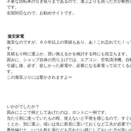
不要な自転車の引き取りまであるので、運ぶよりも買った方が断然
です。
全国対応なので、お勧めサイトです。
激安家電
激安なのですが、６０年以上の実績もあり、あ！これ忘れてた！っ
す。
見積もり時に運ぶか、買い換えるかを検討する時にも役立ちます。
因みに、ショップ自体の売り上げでは、エアコン、空気清浄機、自
引越し後、必ず、欲しかった家電や、必要になる家電って出てくる
す。
この激安ぶりには驚かされますよー
いかがでしたか？
因みにここで例としてあげたのは、ホントに一例です。
当たり前に使っていたもの程、使えないと不便を感じるので、すぐ
くとか、別に運ぶ、或いは先に新居に置いておくなど工夫が必要で
番外編だと、いつも飲む薬なども忘れない様にしておいた方が良い