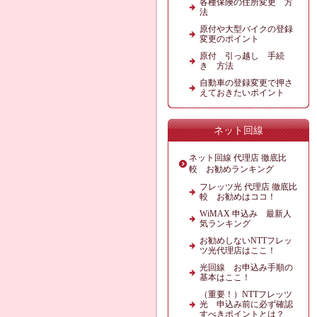
各種保険の住所変更 方
法
原付や大型バイクの登録
変更のポイント
原付 引っ越し 手続
き 方法
自動車の登録変更で押さ
えておきたいポイント
ネット回線
ネット回線 代理店 徹底比
較 お勧めランキング
フレッツ光 代理店 徹底比
較 お勧めはココ！
WiMAX 申込み 最新人
気ランキング
お勧めしないNTTフレッ
ツ光代理店はここ！
光回線 お申込み手順の
基本はここ！
（重要！）NTTフレッツ
光 申込み前に必ず確認
すべきポイントとは？