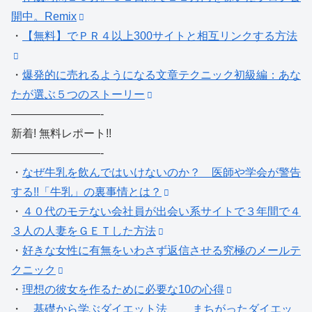
開中。Remix
・
【無料】でＰＲ４以上300サイトと相互リンクする方法
・
爆発的に売れるようになる文章テクニック初級編：あな
たが選ぶ５つのストーリー
————————-
新着! 無料レポート!!
————————-
・
なぜ牛乳を飲んではいけないのか？ 医師や学会が警告
する!!「牛乳」の裏事情とは？
・
４０代のモテない会社員が出会い系サイトで３年間で４
３人の人妻をＧＥＴした方法
・
好きな女性に有無をいわさず返信させる究極のメールテ
クニック
・
理想の彼女を作るために必要な10の心得
・
基礎から学ぶダイエット法 まちがったダイエッ