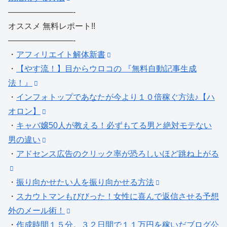
————————-
オススメ 無料レポート!!
————————-
・
アフィリエイト解体新書
・
【やす流！】目からウロコの 『無料自動記事生成
法！』
・
インフォトップであなたが今より１０倍稼ぐ方法♪【ハ
オロン】
・
キャバ嬢50人が教える！必ずもてる男と絶対モテない
男の違い
・
アドセンス広告のクリック率が恐ろしいほど跳ね上がる
・
振り向かせたい人を振り向かせる方法
・
スカウトマンもびびった！女性に喜んで返信させる予想
外のメール術！
・
作成時間１５分。３２日間で１１万円を稼いだブログ公