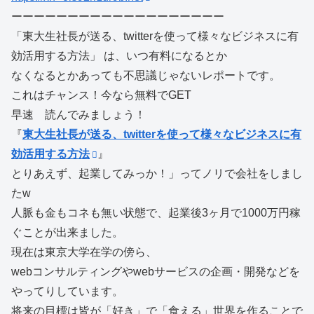
ーーーーーーーーーーーーーーーーーーー
「東大生社長が送る、twitterを使って様々なビジネスに有
効活用する方法」 は、いつ有料になるとか
なくなるとかあっても不思議じゃないレポートです。
これはチャンス！今なら無料でGET
早速 読んでみましょう！
『
東大生社長が送る、twitterを使って様々なビジネスに有
効活用する方法
』
とりあえず、起業してみっか！」ってノリで会社をしまし
たw
人脈も金もコネも無い状態で、起業後3ヶ月で1000万円稼
ぐことが出来ました。
現在は東京大学在学の傍ら、
webコンサルティングやwebサービスの企画・開発などを
やってりしています。
将来の目標は皆が「好き」で「食える」世界を作ることで