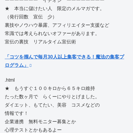
ーーーーーーー イチオシ ーーーーーーーー
★ 本当に儲けたい人 限定のメルマガです。
（発行回数 宣伝 少）
裏技やノウハウ暴露、アフィリエイター支援など
常識では考えられないオファーがあります。
宣伝の裏技 リアルタイム宣伝術
「コツを掴んで毎月30人以上集客できる！魔法の集客プ
ログラム」
.html
★ もうすぐ１００キロから６５キロ維持
たった数ヶ月で らくーにやりとげました。
ダイエット、もてたい、美容 コスメなどの
情報です！
企業連携 無料モニター募集とか
心理テストとかもあるよー