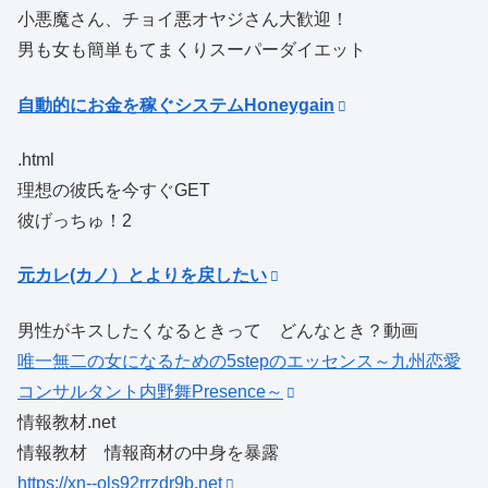
小悪魔さん、チョイ悪オヤジさん大歓迎！
男も女も簡単もてまくりスーパーダイエット
自動的にお金を稼ぐシステムHoneygain
.html
理想の彼氏を今すぐGET
彼げっちゅ！2
元カレ(カノ）とよりを戻したい
男性がキスしたくなるときって どんなとき？動画
唯一無二の女になるための5stepのエッセンス～九州恋愛
コンサルタント内野舞Presence～
情報教材.net
情報教材 情報商材の中身を暴露
https://xn--ols92rrzdr9b.net