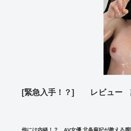
[緊急入手！？] レビュー
他には内緒！？ AV女優 北条麻妃が教える