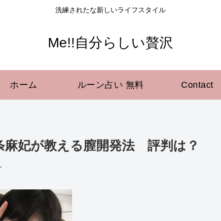
洗練されたな新しいライフスタイル
Me!!自分らしい贅沢
ホーム
ルーン占い 無料
Contact
北条麻妃が教える膣開発法 評判は？
す