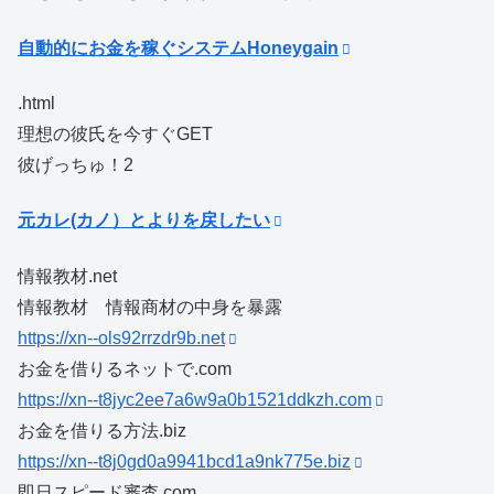
自動的にお金を稼ぐシステムHoneygain
.html
理想の彼氏を今すぐGET
彼げっちゅ！2
元カレ(カノ）とよりを戻したい
情報教材.net
情報教材 情報商材の中身を暴露
https://xn--ols92rrzdr9b.net
お金を借りるネットで.com
https://xn--t8jyc2ee7a6w9a0b1521ddkzh.com
お金を借りる方法.biz
https://xn--t8j0gd0a9941bcd1a9nk775e.biz
即日スピード審査.com