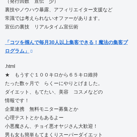
（発行回数 宣伝 少）
裏技やノウハウ暴露、アフィリエイター支援など
常識では考えられないオファーがあります。
宣伝の裏技 リアルタイム宣伝術
「コツを掴んで毎月30人以上集客できる！魔法の集客プ
ログラム」
.html
★ もうすぐ１００キロから６５キロ維持
たった数ヶ月で らくーにやりとげました。
ダイエット、もてたい、美容 コスメなどの
情報です！
企業連携 無料モニター募集とか
心理テストとかもあるよー
小悪魔さん、チョイ悪オヤジさん大歓迎！
男も女も簡単もてまくりスーパーダイエット