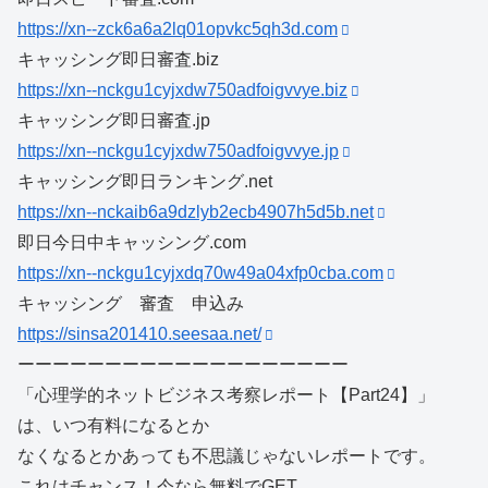
https://xn--zck6a6a2lq01opvkc5qh3d.com
キャッシング即日審査.biz
https://xn--nckgu1cyjxdw750adfoigvvye.biz
キャッシング即日審査.jp
https://xn--nckgu1cyjxdw750adfoigvvye.jp
キャッシング即日ランキング.net
https://xn--nckaib6a9dzlyb2ecb4907h5d5b.net
即日今日中キャッシング.com
https://xn--nckgu1cyjxdq70w49a04xfp0cba.com
キャッシング 審査 申込み
https://sinsa201410.seesaa.net/
ーーーーーーーーーーーーーーーーーーー
「心理学的ネットビジネス考察レポート【Part24】」
は、いつ有料になるとか
なくなるとかあっても不思議じゃないレポートです。
これはチャンス！今なら無料でGET