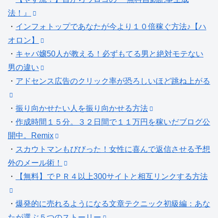
法！』
・
インフォトップであなたが今より１０倍稼ぐ方法♪【ハ
オロン】
・
キャバ嬢50人が教える！必ずもてる男と絶対モテない
男の違い
・
アドセンス広告のクリック率が恐ろしいほど跳ね上がる
・
振り向かせたい人を振り向かせる方法
・
作成時間１５分。３２日間で１１万円を稼いだブログ公
開中。Remix
・
スカウトマンもびびった！女性に喜んで返信させる予想
外のメール術！
・
【無料】でＰＲ４以上300サイトと相互リンクする方法
・
爆発的に売れるようになる文章テクニック初級編：あな
たが選ぶ５つのストーリー