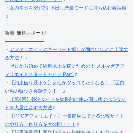
・
女の本音を3分で引き出し恋愛モードに持ち込む会話術
————————-
新着! 無料レポート!!
————————-
・
アフィリエイトのキーワード探しが面白いほどに上達す
る方法！
・
ゼロから始めて給料以上を稼ぐための！ メルマガアフ
ィリエイトスタートガイド Part1
・
【約束破り系ボケ】女性がツッコミたくなる！ 「面白
い男の嘘つき会話テク！」
・
【第4回】外注サイトを効果的に使い倒し稼ぐペラサイ
トを大量生産する方法
・
【PPCアフィリエイト】一番簡単にできる比較サイト
のやり方・作り方を大公開！！！
・
【新手法暴露】開始初日から報酬をGETし初月から３